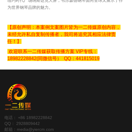
纽约时代广场纳斯达克大屏，韦尔森德钢琴面向全球又展示了作
为世界钢琴品牌的魅力。
【原创声明：本案例文案图片皆为一二传媒原创内容，
未经允许私自复制传播者，我司将追究其相应法律责
任！】
欢迎联系一二传媒获取传播方案 VIP专线：
18982228842(同微信号） QQ：441815019
电话： +86 18982228842
QQ： 2928809442
邮箱：media@yiercm.com