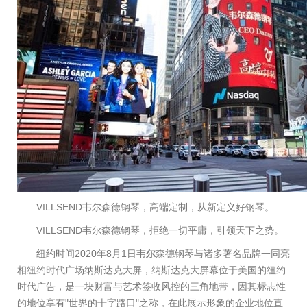
VILLSEND韦尔森德钢琴，高端定制，从新定义好钢琴。
VILLSEND韦尔森德钢琴，拒绝一切平庸，引领天下之势。
纽约时间2020年8月1日韦
尔
森德钢琴与诸多著名品牌一同亮
相纽约时代广场纳斯达克大屏，纳斯达克大屏幕位于美国的纽约
时代广告，是一块财富与艺术签收风控的三角地带，因其标志性
的地位享有"世界的十字路口"之称，在此展示形象的企业地位直