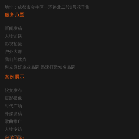
地址：成都市金牛区一环路北二段9号花千集
服务范围
新闻发稿
人物访谈
影视拍摄
户外大屏
我们的优势
树立良好企业品牌 迅速打造知名品牌
案例展示
软文发布
摄影摄像
时代广场
外媒发稿
歌曲推广
人物专访
央视广告
联系我们