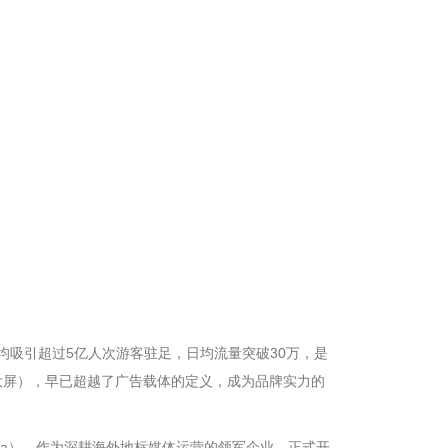
均吸引超过5亿人次游客驻足，日均流量突破30万，是
老汇大屏），早已超越了广告载体的定义，成为品牌实力的
ne Two Media），作为深耕海外地标媒体运营的领军企业，正式开